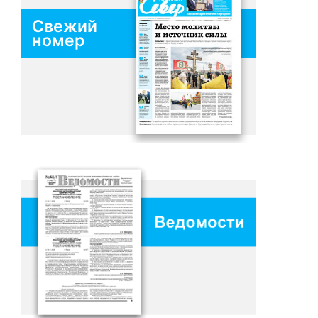
Свежий
номер