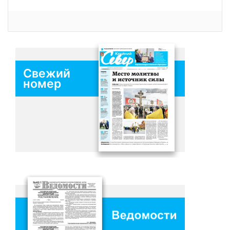
Свежий
номер