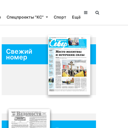
е
Спецпроекты "КС"
Спорт
Ещё
Свежий
номер