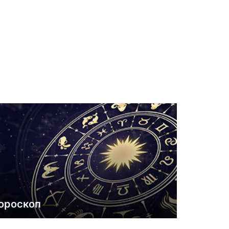
ороскоп