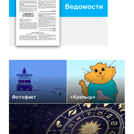
Фотофакт
«Крепыш»