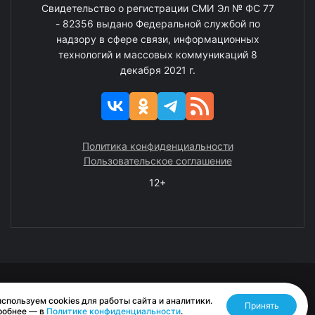
Свидетельство о регистрации СМИ Эл № ФС 77
- 82356 выдано Федеральной службой по
надзору в сфере связи, информационных
технологий и массовых коммуникаций 8
декабря 2021 г.
Политика конфиденциальности
Пользовательское соглашение
12+
© 2008—2025 ГАУ ЧАО «Издательство «Крайний Север»
спользуем cookies для работы сайта и аналитики.
Принять
Разработано RASA
робнее — в
Политике конфиденциальности
.