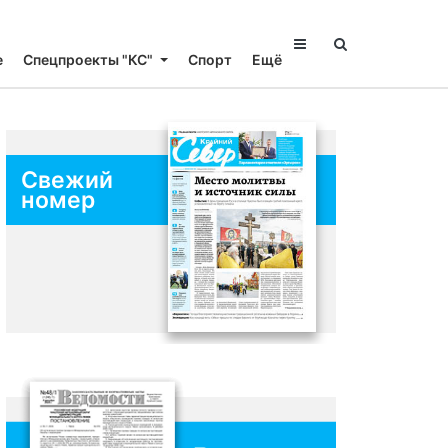
е
Спецпроекты "КС"
Спорт
Ещё
Свежий
номер