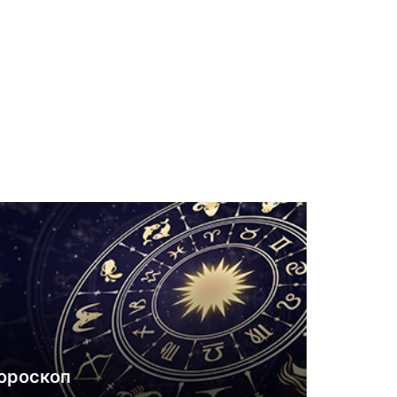
ороскоп